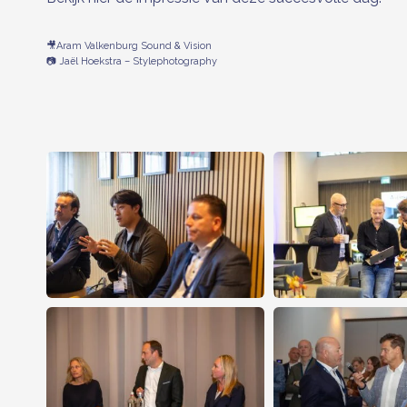
🎥Aram Valkenburg Sound & Vision
📷 Jaël Hoekstra – Stylephotography