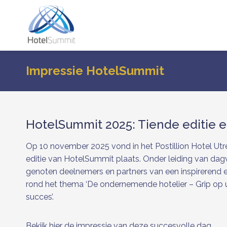
Doorgaan
naar
inhoud
Impressie HotelSummit
HotelSummit 2025: Tiende editie 
Op 10 november 2025 vond in het Postillion Hotel Utr
editie van HotelSummit plaats. Onder leiding van dag
genoten deelnemers en partners van een inspirerend
rond het thema ‘De ondernemende hotelier – Grip op u
succes’.
Bekijk hier de impressie van deze succesvolle dag.