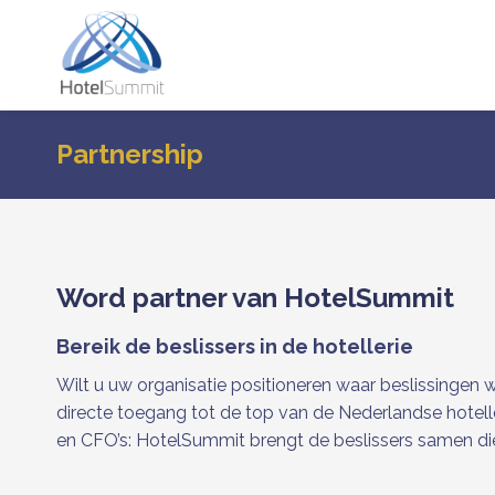
Doorgaan
naar
inhoud
Partnership
Word partner van HotelSummit
Bereik de beslissers in de hotellerie
Wilt u uw organisatie positioneren waar beslissinge
directe toegang tot de top van de Nederlandse hotell
en CFO’s: HotelSummit brengt de beslissers samen die