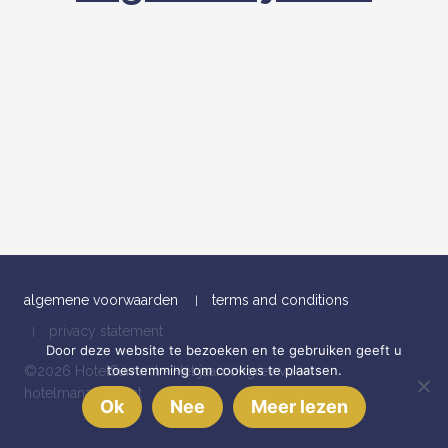
algemene voorwaarden
terms and conditions
privacy statement
Door deze website te bezoeken en te gebruiken geeft u
toestemming om cookies te plaatsen.
©2026 HotelSummit - Hét jaarcongres voor
hotelmanagement
Ok
Nee
Meer lezen